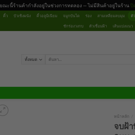
ขณะนี้ร้านค้ากำลังอยู่ในช่วงการทดลอง — ไม่มีสินค้าอยู่ในร้าน
ปิ
คิ้ว
บัวเชิงผนัง
คิ้วอลูมิเนียม
จมูกบันได
ร่อง
สามเหลี่ยมลบมุม
ตั
ชักร่องวงกบ
ตัวเชื่อมฝ้า
เส้นแบ่งแนว
ค้นหา:
หน้าหลัก
/
จบฝ้า