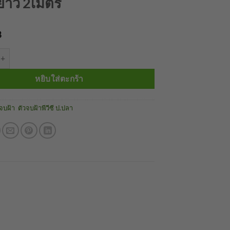
ยาว 2เมตร
฿
บาท
าพีวีซีPU-09ใช้กับฝ้าขนา 9มม. ยาว 2เมตร ชิ้น
หยิบใส่ตะกร้า
วจบฝ้า
,
ตัวจบฝ้าพีวีซี ป.ปลา