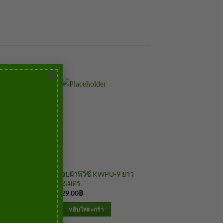
×
ตัวจบฝ้า
จบฝ้าพีวีซี KWPU-9 ยาว
จบฝ้า 9มม.
2เมตร
29.00
฿
บาท
้า
หยิบใส่ตะกร้า