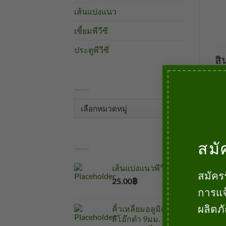
เส้นแบ่งแนว
ป้
เซี้ยมพีวีซี
ประตูพีวีซี
สิ
หมวดหมู่
หมวด
หมู่
สินค้า
สมั
เส้นแบ่งแนวพีวีซี
ตัวจบฝ้า
ตัวจบฝ้า
ตัวจ
สมัคร
ตัวเชื่อมฝ้า 9มม. KWA-9.5
จบฝ้าพีวีซีKW12(FP12)ใช้กับ
จบฝ
25.00
฿
บาท
ยาว 2 เมตร
ฝ้าขนาด12มม. ยาว 2เมตร
12ม
การแจ
65.00
฿
69.00
฿
35.
บาท
บาท
ผลิตภ
คิ้วเหลี่ยมอลูมิเนียม
หยิบใส่ตะกร้า
หยิบใส่ตะกร้า
ห
สีโอ๊กดำ 9มม.