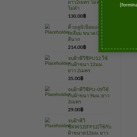
ยาว2เมตร ไม่ลอก
[formin
ไม่ดำ
130.00
฿
บาท
คิ้วอลูมิเนียมแบบ
เหลี่ยม ขนาด 0.9 ซม
สีนาก
214.00
฿
บาท
จบฝ้าพีวีซีPU12 ใช้
กับฝ้าขนา 12มม.
ยาว 2เมตร
35.00
฿
บาท
จบฝ้าพีวีซีPU-09ใช้
กับฝ้าขนา 9มม. ยาว
2เมตร
29.00
฿
บาท
จบฝ้าพีวี
ซีKW12(FP12)ใช้กับ
ฝ้าขนาด12มม. ยาว