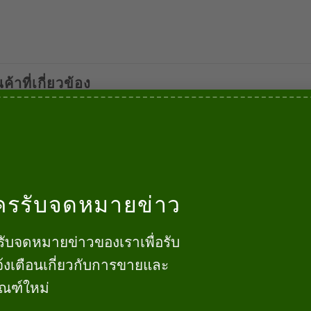
องกันฝ้าแตกขอบ
นค้าที่เกี่ยวข้อง
ครรับจดหมายข่าว
บฝ้า
ตัวจบฝ้า
ตัวจบฝ้า
รับจดหมายข่าวของเราเพื่อรับ
้าพีวีซีPU12 ใช้กับฝ้าขนา
ตัวเชื่อมฝ้า 12มม. KWA-
บัวจบฝ้า/ตัว
ม. ยาว 2เมตร
12.50ยาว 2 เมตร
้งเตือนเกี่ยวกับการขายและ
00
฿
72.00
฿
59.00
฿
บาท
บาท
บาท
ัณฑ์ใหม่
ยิบใส่ตะกร้า
หยิบใส่ตะกร้า
หยิบใส่ตะกร