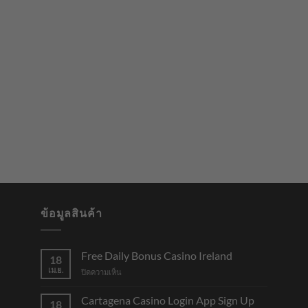
ข้อมูลสินค้า
Free Daily Bonus Casino Ireland
18
เม.ย.
บน
ปิดความเห็น
Free
Daily
Cartagena Casino Login App Sign Up
18
Bonus