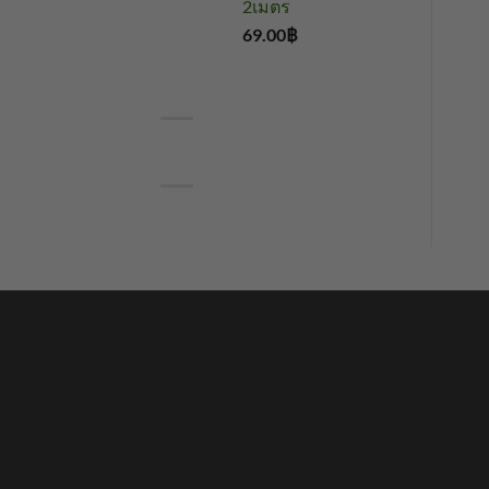
2เมตร
69.00
฿
บาท
บัวอลูมิเนียม
จมูกบันไดสแตนเลส