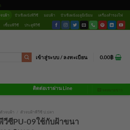
ด
วจบฝ้า
บัวเชิงผนังพีวีซี
มอบฝ้า
บัวเชิงผนังอลูมิเนียม
เครื่องสำรองไฟ
เซี้ยมพีวีซี
ประตูพีวีซี
เข้าสู่ระบบ / ลงทะเบียน
0.00
฿
ติดต่อเราผ่าน Line
จดหมายข่าว
ตัวจบฝ้า
/
ตัวจบฝ้าพีวีซี ป.ปลา
พีวีซีPU-09ใช้กับฝ้าขนา