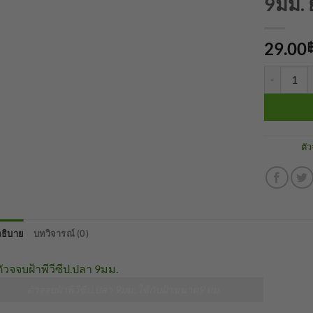
9มม. 
29.00
จำนวน จบฝ้
หมวดหมู่:
ตั
ธิบาย
บทวิจารณ์ (0)
ตัวจจบฝ้าพีวีซีป.ปลา 9มม..ใช้กับฝ้าขนาด9 มม.