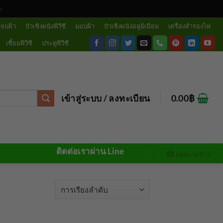
ด
วจบฝ้า
บัวเชิงผนังพีวีซี
มอบฝ้า
บัวเชิงผนังอลูมิเนียม
เครื่องสำรองไฟ
เซี้ยมพีวีซี
ประตูพีวีซี
เข้าสู่ระบบ / ลงทะเบียน
0.00
฿
ติดต่อเราผ่าน Line
จดหมายข่าว
ดง 1 รายการ