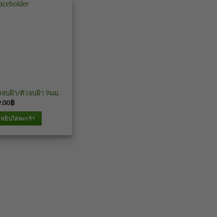
วจบฝ้า
วจบฝ้า/ตัวจบฝ้า 9มม.
9.00
฿
บาท
หยิบใส่ตะกร้า