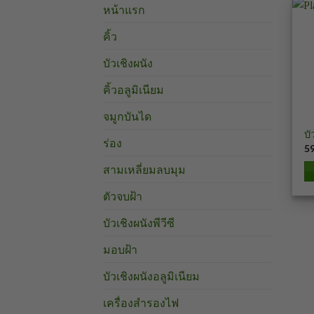
หน้าแรก
คิ้ว
บัวเชิงผนัง
คิ้วอลูมิเนียม
จมูกบันได
ตั
บั
ร่อง
5
สามเหลี่ยมลบมุม
ตัวจบฝ้า
บัวเชิงผนังพีวีซี
มอบฝ้า
บัวเชิงผนังอลูมิเนียม
เครื่องสำรองไฟ