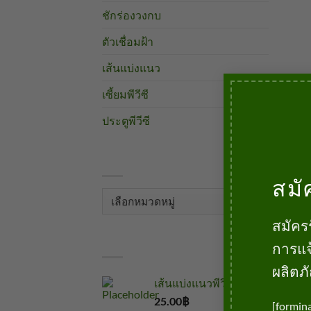
ชักร่องวงกบ
ตัวเชื่อมฝ้า
เส้นแบ่งแนว
เซี้ยมพีวีซี
ประตูพีวีซี
หมวดหมู่
สมั
หมวด
หมู่
สมัคร
สินค้า
การแจ
ผลิตภ
เส้นแบ่งแนวพีวีซี
25.00
฿
บาท
[formin