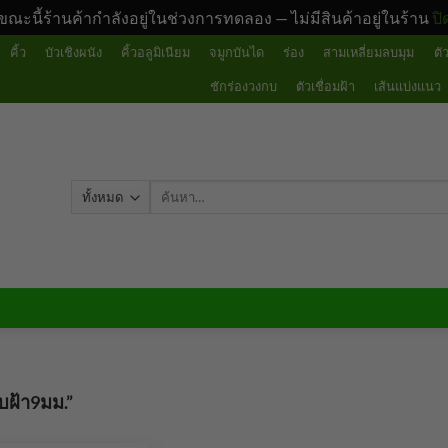
ขณะนี้ร้านค้ากำลังอยู่ในช่วงการทดลอง — ไม่มีสินค้าอยู่ในร้าน
ปิ
คิ้ว
บัวเชิงผนัง
คิ้วอลูมิเนียม
จมูกบันได
ร่อง
สามเหลี่ยมลบมุม
ตั
ชักร่องวงกบ
ตัวเชื่อมฝ้า
เส้นแบ่งแนว
ค้นหา:
แส
อบฝ้า9มม.”