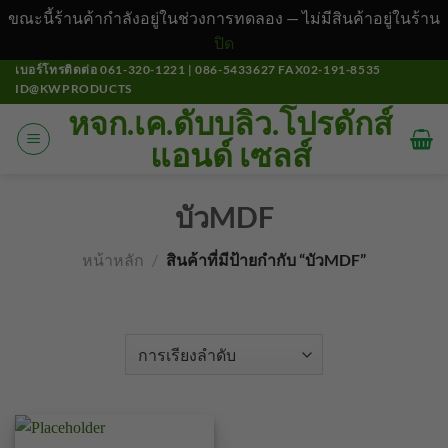
ขณะนี้ร้านค้ากำลังอยู่ในช่วงการทดลอง — ไม่มีสินค้าอยู่ในร้าน
ปิด
ข้าม
เบอร์โทรติดต่อ 061-320-1221 | 086-5433627 FAX02-191-8535
ID@KWPRODUCTS
ไป
หจก.เค.ดับบลิว.โปรดักส์
ยัง
แอนด์ เซลส์
เนื้อหา
บัวMDF
หน้าหลัก
/
สินค้าที่มีป้ายกำกับ “บัวMDF”
คัดกรอง