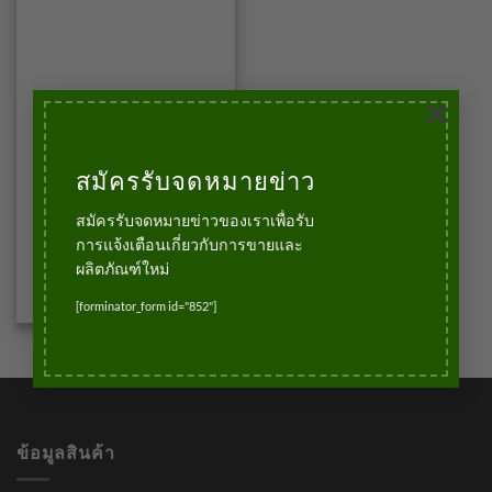
×
สมัครรับจดหมายข่าว
บัวเชิงผนัง
บัวอลูมิเนียมSK01N
ขนาด4นิ้วสีอลูมิเนียม (มีเส้น
สมัครรับจดหมายข่าวของเราเพื่อรับ
ปิดหัวในตัว)
การแจ้งเตือนเกี่ยวกับการขายและ
690.00
฿
บาท
ผลิตภัณฑ์ใหม่
หยิบใส่ตะกร้า
[forminator_form id="852"]
ข้อมูลสินค้า