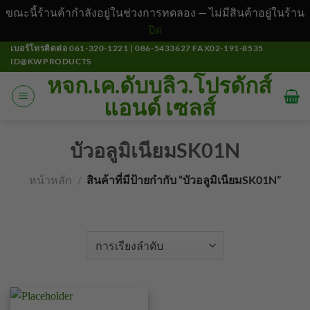
ขณะนี้ร้านค้ากำลังอยู่ในช่วงการทดลอง — ไม่มีสินค้าอยู่ในร้าน
ปิด
ข้าม
เบอร์โทรติดต่อ 061-320-1221 | 086-5433627 FAX02-191-8535
ID@KWPRODUCTS
ไป
หจก.เค.ดับบลิว.โปรดักส์
ยัง
แอนด์ เซลส์
เนื้อหา
บัวอลูมิเนียมSK01N
หน้าหลัก
/
สินค้าที่มีป้ายกำกับ “บัวอลูมิเนียมSK01N”
คัดกรอง