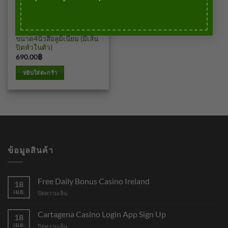
บัวเชิงผนัง
บัวอลูมิเนียมSK01N
ขนาด4นิ้วสีอลูมิเนียม (มีเส้น
ปิดหัวในตัว)
690.00
฿
บาท
หยิบใส่ตะกร้า
ข้อมูลสินค้า
Free Daily Bonus Casino Ireland
18
เม.ย.
บน
ปิดความเห็น
Free
Daily
Cartagena Casino Login App Sign Up
18
Bonus
เม.ย.
บน
ปิดความเห็น
Casino