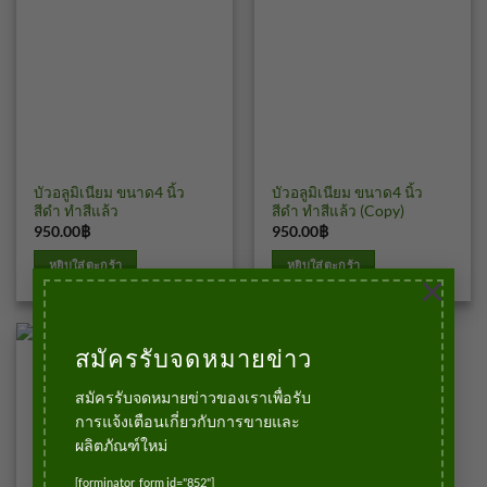
บัวเชิงผนัง
บัวเชิงผนัง
บัวอลูมิเนียม ขนาด4 นิ้ว
บัวอลูมิเนียม ขนาด4 นิ้ว
สีดำ ทำสีแล้ว
สีดำ ทำสีแล้ว (Copy)
950.00
฿
950.00
฿
บาท
บาท
หยิบใส่ตะกร้า
หยิบใส่ตะกร้า
×
สมัครรับจดหมายข่าว
สมัครรับจดหมายข่าวของเราเพื่อรับ
การแจ้งเตือนเกี่ยวกับการขายและ
ผลิตภัณฑ์ใหม่
[forminator_form id="852"]