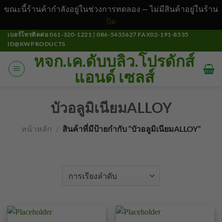
ขณะนี้ร้านค้ากำลังอยู่ในช่วงการทดลอง — ไม่มีสินค้าอยู่ในร้าน
ปิด
ข้าม
เบอร์โทรติดต่อ 061-320-1221 | 086-5433627 FAX02-191-8535
ID@KWPRODUCTS
ไป
หจก.เค.ดับบลิว.โปรดักส์
ยัง
แอนด์ เซลส์
เนื้อหา
บัวอลูมิเนียมALLOY
หน้าหลัก
/
สินค้าที่มีป้ายกำกับ “บัวอลูมิเนียมALLOY”
คัดกรอง