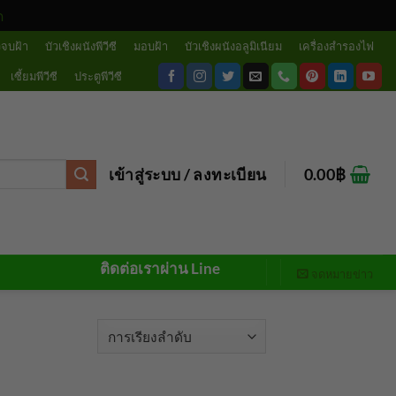
ด
วจบฝ้า
บัวเชิงผนังพีวีซี
มอบฝ้า
บัวเชิงผนังอลูมิเนียม
เครื่องสำรองไฟ
เซี้ยมพีวีซี
ประตูพีวีซี
เข้าสู่ระบบ / ลงทะเบียน
0.00
฿
ติดต่อเราผ่าน Line
จดหมายข่าว
 all 2 results