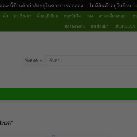
ขณะนี้ร้านค้ากำลังอยู่ในช่วงการทดลอง — ไม่มีสินค้าอยู่ในร้าน
ปิ
คิ้ว
บัวเชิงผนัง
คิ้วอลูมิเนียม
จมูกบันได
ร่อง
สามเหลี่ยมลบมุม
ตั
ชักร่องวงกบ
ตัวเชื่อมฝ้า
เส้นแบ่งแนว
ค้นหา:
Showing
มิเนต”