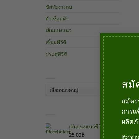
ชักร่องวงกบ
ตัวเชื่อมฝ้า
เส้นแบ่งแนว
เซี้ยมพีวีซี
ประตูพีวีซี
หมวดหมู่
สมั
หมวด
หมู่
สมัคร
สินค้า
การแจ
ผลิตภ
เส้นแบ่งแนวพีวีซี
25.00
฿
บาท
[formin