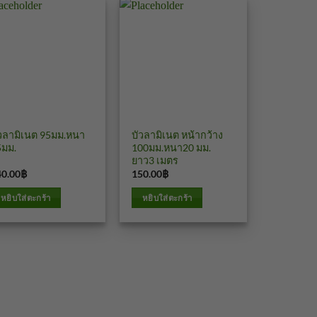
วเชิงผนัง
บัวเชิงผนัง
ัวลามิเนต 95มม.หนา
บัวลามิเนต หน้ากว้าง
5มม.
100มม.หนา20 มม.
ยาว3 เมตร
40.00
฿
150.00
฿
บาท
บาท
หยิบใส่ตะกร้า
หยิบใส่ตะกร้า