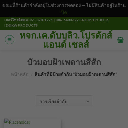
ขณะนี้ร้านค้ากำลังอยู่ในช่วงการทดลอง — ไม่มีสินค้าอยู่ในร้าน
ปิด
ข้าม
เบอร์โทรติดต่อ 061-320-1221 | 086-5433627 FAX02-191-8535
ID@KWPRODUCTS
ไป
หจก.เค.ดับบลิว.โปรดักส์
ยัง
แอนด์ เซลส์
เนื้อหา
บัวมอบฝ้าเพดานสีสัก
หน้าหลัก
/
สินค้าที่มีป้ายกำกับ “บัวมอบฝ้าเพดานสีสัก”
คัดกรอง