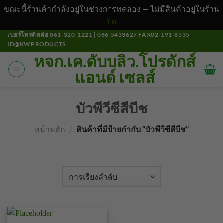
ขณะนี้ร้านค้ากำลังอยู่ในช่วงการทดลอง — ไม่มีสินค้าอยู่ในร้าน
ปิด
ข้าม
เบอร์โทรติดต่อ 061-320-1221 | 086-5433627 FAX02-191-8535
ID@KWPRODUCTS
ไป
หจก.เค.ดับบลิว.โปรดักส์
ยัง
แอนด์ เซลส์
เนื้อหา
บัวพีวีซีสีบีช
หน้าหลัก
/
สินค้าที่มีป้ายกำกับ “บัวพีวีซีสีบีช”
คัดกรอง