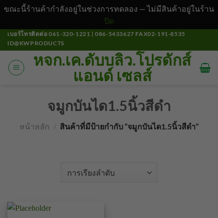
ขณะนี้ร้านค้ากำลังอยู่ในช่วงการทดลอง — ไม่มีสินค้าอยู่ในร้าน
ปิด
ข้าม
เบอร์โทรติดต่อ 061-320-1221 | 086-5433627 FAX02-191-8535
ID@KWPRODUCTS
ไป
หจก.เค.ดับบลิว.โปรดักส์
ยัง
แอนด์ เซลส์
เนื้อหา
จมูกบันได1.5นิ้วสีดำ
หน้าหลัก
/
สินค้าที่มีป้ายกำกับ “จมูกบันได1.5นิ้วสีดำ”
คัดกรอง