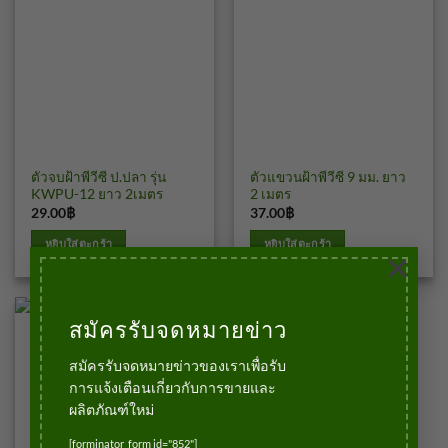
ยังไม่ถูกจัดหมวดหมู่
ยังไม่ถูกจัดหมวดหมู่
ตัวจบฝ้าพีวีซี ป.ปลา รุ่น
ตัวแขวนฝ้าพีวีซี 9 มม. ยาว
KWPU-12 ยาว 2เมตร
2 เมตร
29.00
฿
37.00
฿
บาท
บาท
หยิบใส่ตะกร้า
หยิบใส่ตะกร้า
×
สมัครรับจดหมายข่าว
สมัครรับจดหมายข่าวของเราเพื่อรับ
การแจ้งเตือนเกี่ยวกับการขายและ
ผลิตภัณฑ์ใหม่
[forminator_form id="852"]