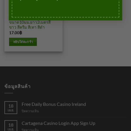
ยังไม่ถูกจัดหมวดหมู่
ร่องพีวีซี
ขนาด10มม.ยาว2เมตรสี
ขาว สีครีม สีเทา สีดำ
17.00
฿
บาท
หยิบใส่ตะกร้า
ข้อมูลสินค้า
Free Daily Bonus Casino Ireland
18
เม.ย.
บน
ปิดความเห็น
Free
Daily
Cartagena Casino Login App Sign Up
18
Bonus
เม.ย.
บน
ปิดความเห็น
Casino